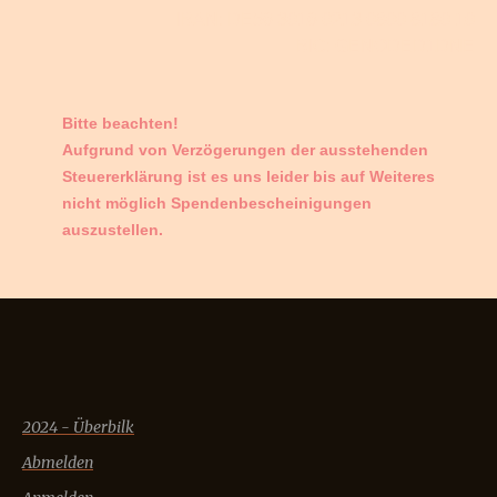
IBAN: DE56 3016 0213 0800 8180 10
BIC: GENODED1DNE
Bitte beachten!
Aufgrund von Verzögerungen der ausstehenden
Steuererklärung ist es uns leider bis auf Weiteres
nicht möglich Spendenbescheinigungen
auszustellen.
2024 - Überbilk
Abmelden