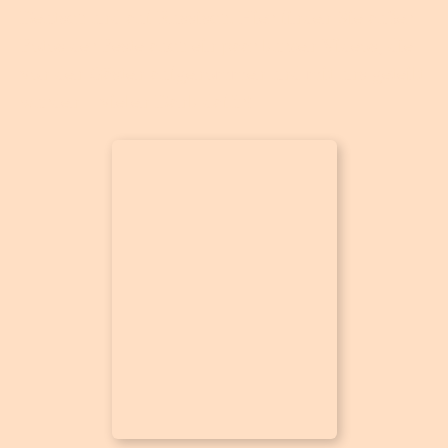
Deutsch und auf Russisch. Hier finden Sie außer
Fotos der Feste auch ein paar kurzen Videos, die
von den Gästen aufgenommen und mit uns geteilt
wurden – vielen Dank dafür!