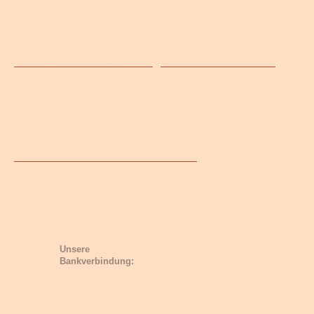
wünschen Ihnen alles Gute in 2026 und schenken seinen
kleinen Zuschauern und deren Eltern ein neues Märchen!
Fotos von der Erstaufführung am 28.12.2024 in Essen
7. Januar 2025
Schneemädchen und Grau Hals, die Ente –Bühnenspiel
und Kinderweihnachtsfest 2025!
Sommerfest HdKD e.V. am 31.08.2024
7. September 2024
Unsere
Bankverbindung:
KFK „Engagement“ e.V.
Volksbank Düsseldorf-Neuss