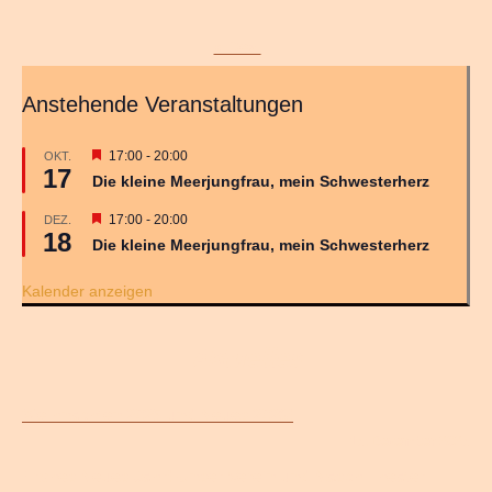
« Dez.
Anstehende Veranstaltungen
H
17:00
-
20:00
OKT.
17
e
Die kleine Meerjungfrau, mein Schwesterherz
r
v
H
17:00
-
20:00
DEZ.
o
18
e
r
Die kleine Meerjungfrau, mein Schwesterherz
r
g
v
e
o
Kalender anzeigen
h
r
o
g
b
e
Aktuelles
e
h
n
o
b
e
Weihnachten 2025 und Neues 2026!
n
15. Dezember 2025
Frohes Neues Jahr! Unser Verein und Nasch Theater