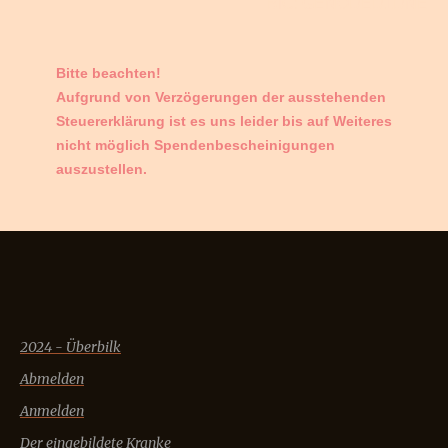
BIC: GENODED1DNE
Bitte beachten!
Aufgrund von Verzögerungen der ausstehenden
Steuererklärung ist es uns leider bis auf Weiteres
nicht möglich Spendenbescheinigungen
auszustellen.
2024 - Überbilk
Abmelden
Anmelden
Der eingebildete Kranke